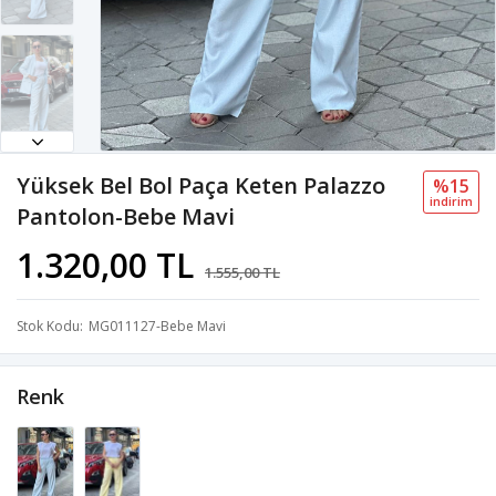
Yüksek Bel Bol Paça Keten Palazzo
%15
i̇ndi̇ri̇m
Pantolon-Bebe Mavi
1.320,00 TL
1.555,00 TL
Stok Kodu
MG011127-Bebe Mavi
Renk