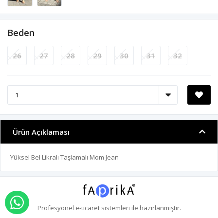
Beden
26
27
28
29
30
31
32
Ürün Açıklaması
Yüksel Bel Likralı Taşlamalı Mom Jean
WHATSAPP İLE SİPARİŞ VER
Profesyonel
e-ticaret
sistemleri ile hazırlanmıştır.