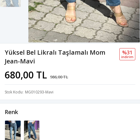
Yüksel Bel Likralı Taşlamalı Mom
%31
i̇ndi̇ri̇m
Jean-Mavi
680,00 TL
986,00 TL
Stok Kodu
MG010293-Mavi
Renk