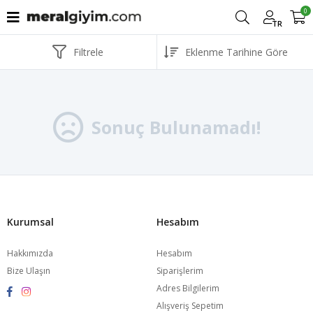
0
TR
Filtrele
Sonuç Bulunamadı!
Kurumsal
Hesabım
Hakkımızda
Hesabım
Bize Ulaşın
Siparişlerim
Adres Bilgilerim
Alışveriş Sepetim