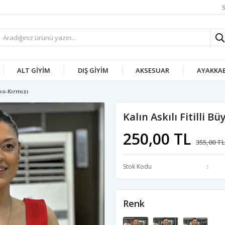
S
ALT GIYIM
DIŞ GIYIM
AKSESUAR
AYAKKAB
iko-Kırmızı
Kalın Askılı Fitilli 
250,00 TL
355,00 TL
Stok Kodu
Renk