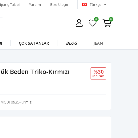
ipariş Takibi
Yardım
Bize Ulaşın
Türkçe
0
0
I
ÇOK SATANLAR
BLOG
JEAN
Büyük Beden Triko-Kırmızı
%30
i̇ndi̇ri̇m
MG010935-Kırmızı