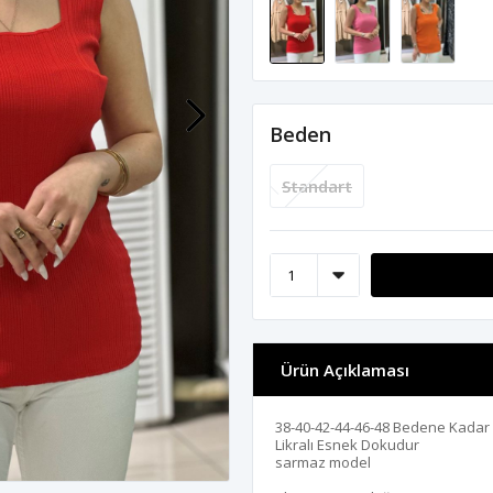
Beden
Standart
Ürün Açıklaması
38-40-42-44-46-48 Bedene Kada
Likralı Esnek Dokudur
sarmaz model