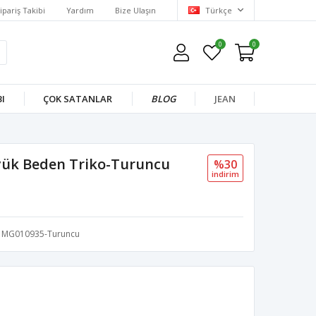
ipariş Takibi
Yardım
Bize Ulaşın
Türkçe
0
0
I
ÇOK SATANLAR
BLOG
JEAN
Büyük Beden Triko-Turuncu
%30
i̇ndi̇ri̇m
MG010935-Turuncu