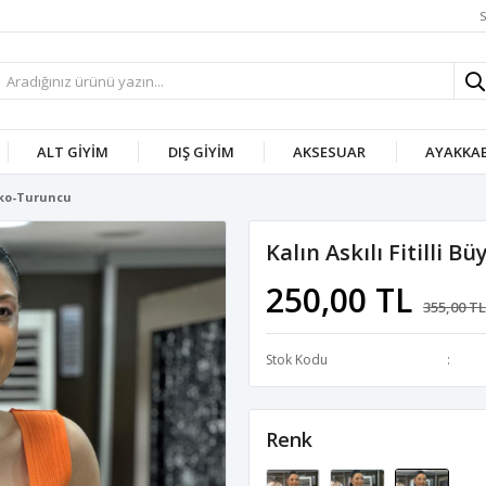
S
ALT GIYIM
DIŞ GIYIM
AKSESUAR
AYAKKAB
riko-Turuncu
Kalın Askılı Fitilli 
250,00 TL
355,00 TL
Stok Kodu
Renk