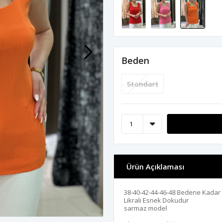
Beden
Standart
Ürün Açıklaması
38-40-42-44-46-48 Bedene Kada
Likralı Esnek Dokudur
sarmaz model