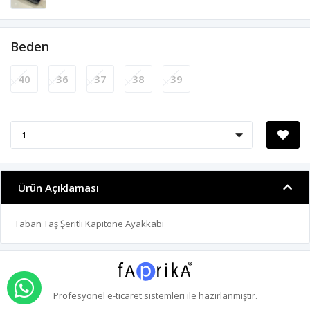
Beden
40
36
37
38
39
Ürün Açıklaması
Taban Taş Şeritli Kapitone Ayakkabı
WHATSAPP İLE SİPARİŞ VER
Profesyonel
e-ticaret
sistemleri ile hazırlanmıştır.