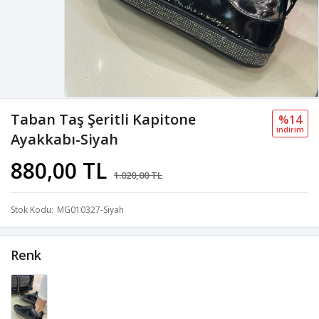
Taban Taş Şeritli Kapitone
%14
i̇ndi̇ri̇m
Ayakkabı-Siyah
880,00 TL
1.020,00 TL
Stok Kodu
MG010327-Siyah
Renk