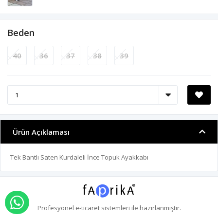
Beden
40
36
37
38
39
Ürün Açıklaması
Tek Bantlı Saten Kurdaleli İnce Topuk Ayakkabı
WHATSAPP İLE SİPARİŞ VER
Profesyonel
e-ticaret
sistemleri ile hazırlanmıştır.