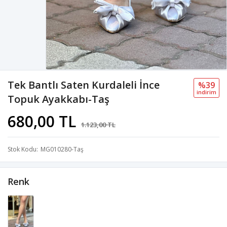
Tek Bantlı Saten Kurdaleli İnce
%39
i̇ndi̇ri̇m
Topuk Ayakkabı-Taş
680,00 TL
1.123,00 TL
Stok Kodu
MG010280-Taş
Renk