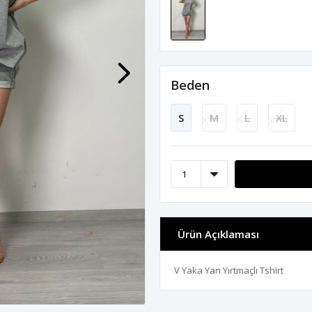
Beden
S
M
L
XL
Ürün Açıklaması
V Yaka Yan Yırtmaçlı Tshirt