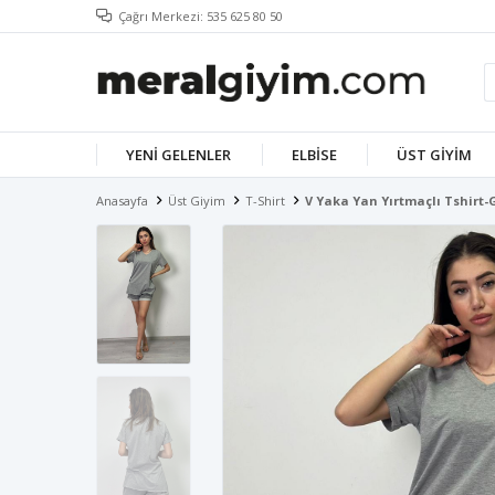
Çağrı Merkezi: 535 625 80 50
YENI GELENLER
ELBISE
ÜST GIYIM
Anasayfa
Üst Giyim
T-Shirt
V Yaka Yan Yırtmaçlı Tshirt-