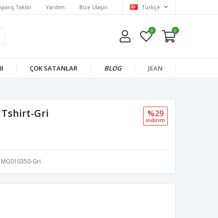
ipariş Takibi
Yardım
Bize Ulaşın
Türkçe
0
0
I
ÇOK SATANLAR
BLOG
JEAN
 Tshirt-Gri
%29
i̇ndi̇ri̇m
MG010350-Gri