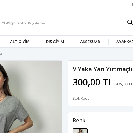
S
ALT GIYIM
DIŞ GIYIM
AKSESUAR
AYAKKAB
Gri
V Yaka Yan Yırtmaçlı
300,00 TL
425,00 TL
Stok Kodu
Renk